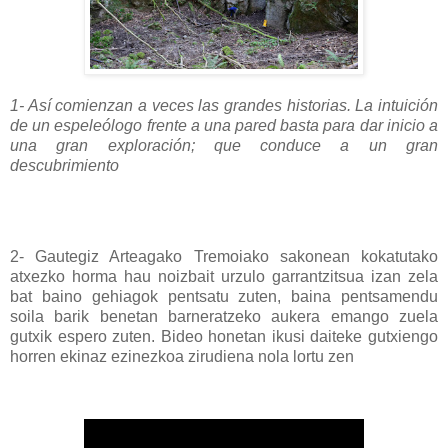
1- Así comienzan a veces las grandes historias. La intuición
de un espeleólogo frente a una pared basta para dar inicio a
una gran exploración; que conduce a un gran
descubrimiento
2- Gautegiz Arteagako Tremoiako sakonean kokatutako
atxezko horma hau noizbait urzulo garrantzitsua izan zela
bat baino gehiagok pentsatu zuten, baina pentsamendu
soila barik benetan barneratzeko aukera emango zuela
gutxik espero zuten. Bideo honetan ikusi daiteke gutxiengo
horren ekinaz ezinezkoa zirudiena nola lortu zen