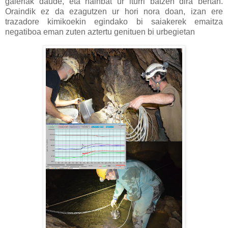
galeriak daude, eta hainbat ur iturri batzen dira bertan.
Oraindik ez da ezagutzen ur hori nora doan, izan ere
trazadore kimikoekin egindako bi saiakerek emaitza
negatiboa eman zuten aztertu genituen bi urbegietan