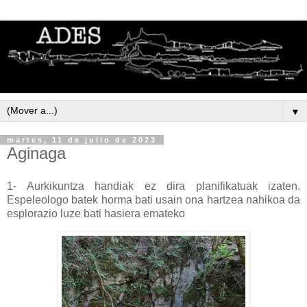
▼
martes, 11 de julio de 2023
Aginaga
1- Aurkikuntza handiak ez dira planifikatuak izaten.
Espeleologo batek horma bati usain ona hartzea nahikoa da
esplorazio luze bati hasiera emateko