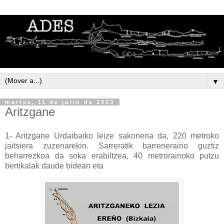
▼
martes, 11 de julio de 2023
Aritzgane
1- Aritzgane Urdaibaiko leize sakonena da, 220 metroko
jaitsiera zuzenarekin. Sarreratik barreneraino guztiz
beharrezkoa da soka erabiltzea, 40 metrorainoko putzu
bertikalak daude bidean eta