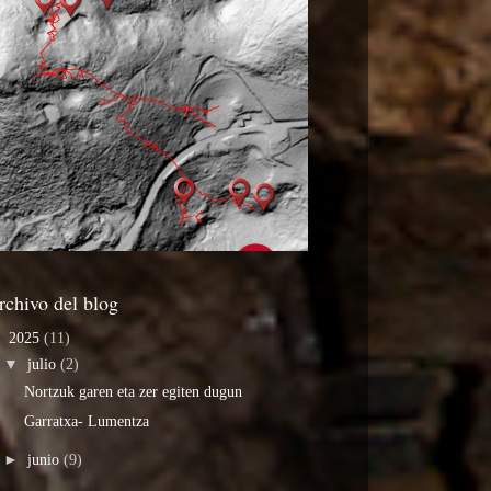
rchivo del blog
▼
2025
(11)
▼
julio
(2)
Nortzuk garen eta zer egiten dugun
Garratxa- Lumentza
►
junio
(9)