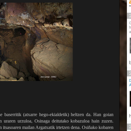
 baserritik (atxarre hego-ekialdetik) heltzen da. Han goian
n uraren urzuloa, Osinaga deitutako kobazuloa hain zuzen.
an itsasoaren mailan Argatxatik irtetzen dena. Osiñako kobaren