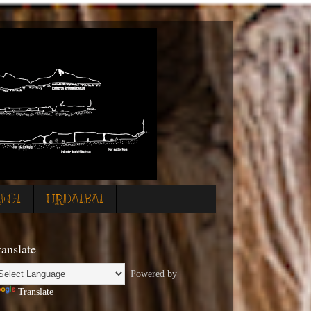
EGI
URDAIBAI
ranslate
Powered by
Translate