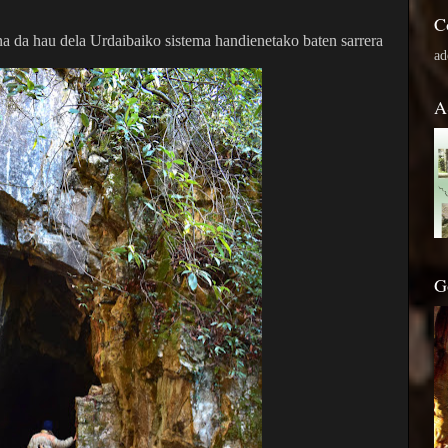
C
na da hau dela Urdaibaiko sistema handienetako baten sarrera
ad
A
G